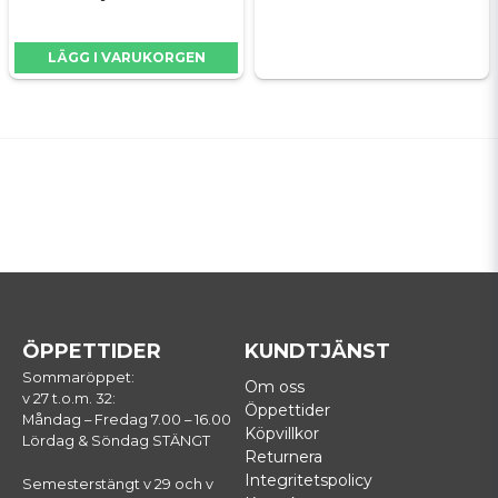
LÄGG I VARUKORGEN
ÖPPETTIDER
KUNDTJÄNST
Sommaröppet:
Om oss
v 27 t.o.m. 32:
Öppettider
Måndag – Fredag 7.00 – 16.00
Köpvillkor
Lördag & Söndag STÄNGT
Returnera
Integritetspolicy
Semesterstängt v 29 och v