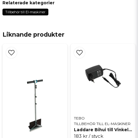
Fråga oss något om denna produkten...
Relaterade kategorier
Tillbehör till El-maskiner
name
Namn
Liknande produkter
email
Mejladress
Ja, ni får publicera min fråga
TEBO
TILLBEHÖR TILL EL-MASKINER
Laddare Bihui till Vinkelslip AGMN76
183 kr
/ styck