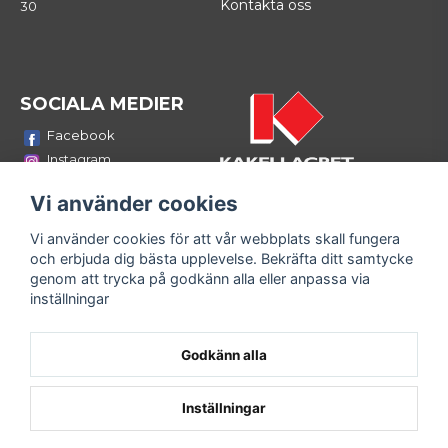
Kontakta oss
30
SOCIALA MEDIER
Facebook
Instagram
Youtube
Vi använder cookies
LinkedIn
Vi använder cookies för att vår webbplats skall fungera
Bli medlem i vårt nyhetsbrev
och erbjuda dig bästa upplevelse. Bekräfta ditt samtycke
email
genom att trycka på godkänn alla eller anpassa via
Mejladress
Skicka
inställningar
Fyll i din e-mailadress och ta del av våra nyheter och
erbjudanden!
Godkänn alla
Inställningar