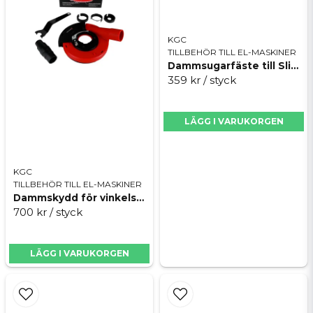
Vinkelslipen med 115 och 125 diameter på skivor av
alla modeller och tillverkare är lämplig.
KGC
TILLBEHÖR TILL EL-MASKINER
Dammsugarfäste till Slider 45, Mechaninc Pipe 45
359 kr
/ styck
Skicka fråga
LÄGG I VARUKORGEN
KGC
TILLBEHÖR TILL EL-MASKINER
Dammskydd för vinkelslip, Mechanic Vortex 115-125mm
700 kr
/ styck
LÄGG I VARUKORGEN