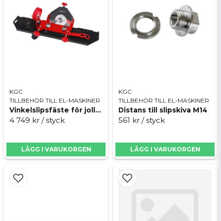
KGC
KGC
TILLBEHÖR TILL EL-MASKINER
TILLBEHÖR TILL EL-MASKINER
Vinkelslipsfäste för jolly 45 ink. klinga, Mechanic Slider PRO
Distans till slipskiva M14
4 749 kr
/ styck
561 kr
/ styck
LÄGG I VARUKORGEN
LÄGG I VARUKORGEN