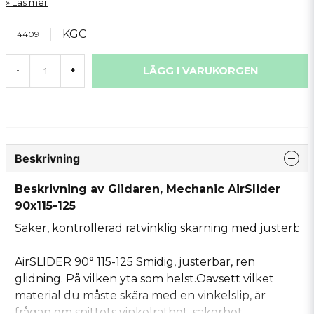
Läs mer
KGC
4409
LÄGG I VARUKORGEN
-
+
Beskrivning
Beskrivning av Glidaren, Mechanic AirSlider
90x115-125
Säker,
kontrollerad
rätvinklig
skärning
med
justerbar
AirSLIDER 90° 115-125 Smidig, justerbar, ren
glidning. På vilken yta som helst.Oavsett vilket
material du måste skära med en vinkelslip, är
frågan om snittets vinkelräthet, säkerhet,