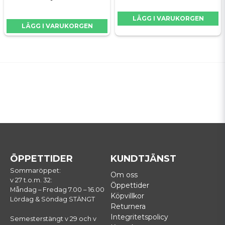
LÄGG I VARUKORGEN
LÄGG I VARUKORGEN
ÖPPETTIDER
KUNDTJÄNST
Sommaröppet:
Om oss
v 27 t.o.m. 32:
Öppettider
Måndag – Fredag 7.00 – 16.00
Köpvillkor
Lördag & Söndag STÄNGT
Returnera
Integritetspolicy
Semesterstängt v 29 och v