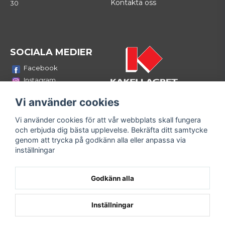
Kontakta oss
30
SOCIALA MEDIER
Facebook
Instagram
Youtube
Vi använder cookies
LinkedIn
Vi använder cookies för att vår webbplats skall fungera
Bli medlem i vårt nyhetsbrev
och erbjuda dig bästa upplevelse. Bekräfta ditt samtycke
email
genom att trycka på godkänn alla eller anpassa via
Mejladress
Skicka
inställningar
Fyll i din e-mailadress och ta del av våra nyheter och
erbjudanden!
Godkänn alla
Inställningar