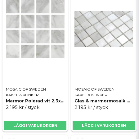
är finkornig och fyller ut mycket bra, med en god
vidhäftning till glaset.
Rengöring och underhåll
Vi rekommenderar en första rengöring med
Deterdek
från Fila, detta för att ta bort eventuella
fogrester. För underhållsstädning
rekommenderar vi
Fila Cleaner
. Om du fogat med
en ljus eller vit fog rekommenderar vi att du
skyddar fogen mot nedsmutsning. Använd
Fugaproof
från Fila eller fog och stenskydd från
Texellent.
MOSAIC OF SWEDEN
MOSAIC OF SWEDEN
KAKEL & KLINKER
KAKEL & KLINKER
Marmor Polerad vit 2,3x2,3cm
Glas & marmormosaik Mix Marmor Polerad
2 195 kr
/ styck
2 195 kr
/ styck
LÄGG I VARUKORGEN
LÄGG I VARUKORGEN