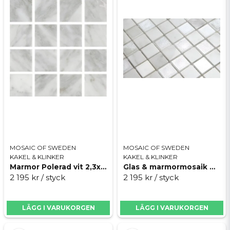
är finkornig och fyller ut mycket bra, med en god
vidhäftning till glaset.
Rengöring och underhåll
Vi rekommenderar en första rengöring med
Deterdek
från Fila, detta för att ta bort eventuella
fogrester. För underhållsstädning
rekommenderar vi
Fila Cleaner
. Om du fogat med
en ljus eller vit fog rekommenderar vi att du
skyddar fogen mot nedsmutsning. Använd
Fugaproof
från Fila eller fog och stenskydd från
Texellent.
MOSAIC OF SWEDEN
MOSAIC OF SWEDEN
KAKEL & KLINKER
KAKEL & KLINKER
Marmor Polerad vit 2,3x2,3cm
Glas & marmormosaik Mix Marmor Polerad
2 195 kr
/ styck
2 195 kr
/ styck
LÄGG I VARUKORGEN
LÄGG I VARUKORGEN