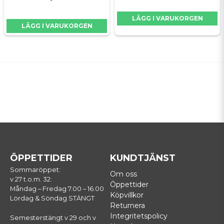
LÄGG I VARUKORGEN
LÄGG I VARUKORGEN
ÖPPETTIDER
KUNDTJÄNST
Sommaröppet:
Om oss
v 27 t.o.m. 32:
Öppettider
Måndag – Fredag 7.00 – 16.00
Köpvillkor
Lördag & Söndag STÄNGT
Returnera
Integritetspolicy
Semesterstängt v 29 och v