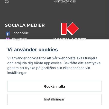
Kontakta oss
30
SOCIALA MEDIER
Facebook
Instagram
Youtube
Vi använder cookies
LinkedIn
Vi använder cookies för att vår webbplats skall fungera
Bli medlem i vårt nyhetsbrev
och erbjuda dig bästa upplevelse. Bekräfta ditt samtycke
email
genom att trycka på godkänn alla eller anpassa via
Mejladress
Skicka
inställningar
Fyll i din e-mailadress och ta del av våra nyheter och
erbjudanden!
Godkänn alla
Inställningar