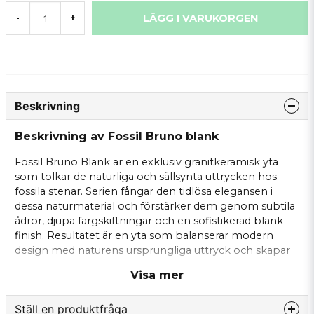
LÄGG I VARUKORGEN
-
+
Beskrivning
Beskrivning av Fossil Bruno blank
Fossil Bruno Blank är en exklusiv granitkeramisk yta
som tolkar de naturliga och sällsynta uttrycken hos
fossila stenar. Serien fångar den tidlösa elegansen i
dessa naturmaterial och förstärker dem genom subtila
ådror, djupa färgskiftningar och en sofistikerad blank
finish. Resultatet är en yta som balanserar modern
design med naturens ursprungliga uttryck och skapar
ett unikt visuellt djup.
Visa mer
Plattan ger ett brett inredningsspråk för både väggar
och golv och lyfter rum med sina intensiva toner och
Ställ en produktfråga
eleganta nyanser. Fossil Bruno Blank passar perfekt i