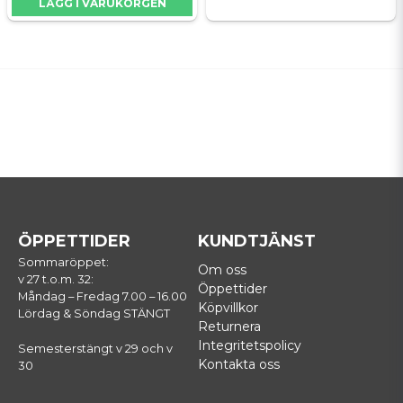
LÄGG I VARUKORGEN
ÖPPETTIDER
KUNDTJÄNST
Sommaröppet:
Om oss
v 27 t.o.m. 32:
Öppettider
Måndag – Fredag 7.00 – 16.00
Köpvillkor
Lördag & Söndag STÄNGT
Returnera
Integritetspolicy
Semesterstängt v 29 och v
Kontakta oss
30