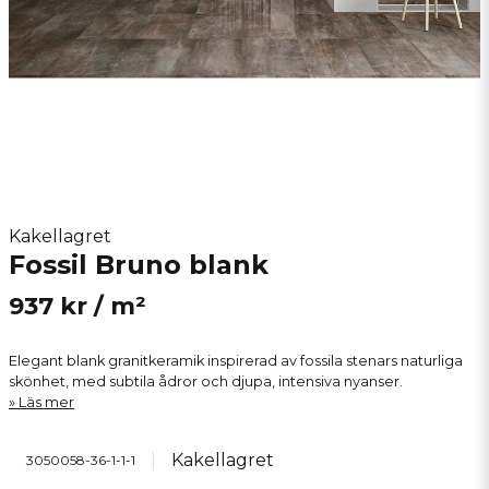
Kakellagret
Fossil Bruno blank
937 kr
/ m²
Elegant blank granitkeramik inspirerad av fossila stenars naturliga
skönhet, med subtila ådror och djupa, intensiva nyanser.
Läs mer
Kakellagret
3050058-36-1-1-1