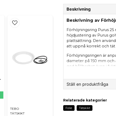
Beskrivning
Beskrivning av Förhö
Förhöjningsring Purus 25 
höjdjustering av Purus g
plattsättning. Den används
att uppnå korrekt och tät
Förhöjningsringen är anp
diameter på 150 mm och är
god hållbarhet även i fukt
montering direkt i golvb
ast 25 mm
Produkten levereras kompl
Ställ en produktfråga
anslutning och minimerar 
mm är ett pålitligt val vi
N
question
våtutrymmen där exakt höj
Fråga oss något om de
Relaterade kategorier
slutresultat.
Folie
Tätskikt
TEBO
Egenskaper
TÄTSKIKT