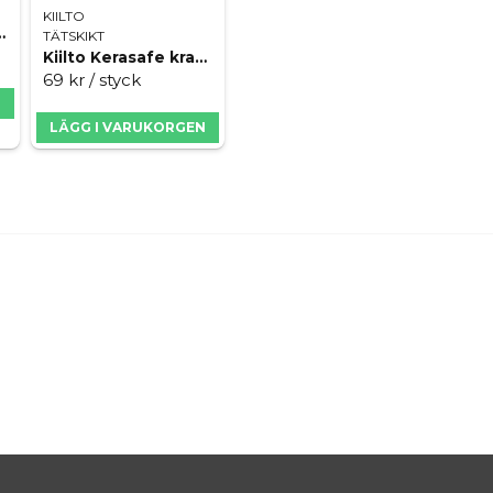
KIILTO
Brunnsmanschett
TÄTSKIKT
Kiilto Kerasafe kragmanschetter
69 kr
/ styck
N
LÄGG I VARUKORGEN