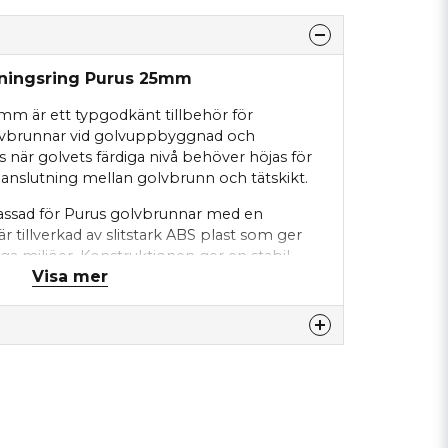
jningsring Purus 25mm
mm är ett typgodkänt tillbehör för
olvbrunnar vid golvuppbyggnad och
 när golvets färdiga nivå behöver höjas för
 anslutning mellan golvbrunn och tätskikt.
assad för Purus golvbrunnar med en
 tillverkad av slitstark ABS plast som ger
iga miljöer. Konstruktionen ger en stabil
Visa mer
runnen utan behov av extra komponenter.
ett med O-ring vilket säkerställer en tät
risken för läckage. Förhöjningsring Purus 25
d både nyinstallation och renovering av
djustering är avgörande för ett korrekt
nna produkten...