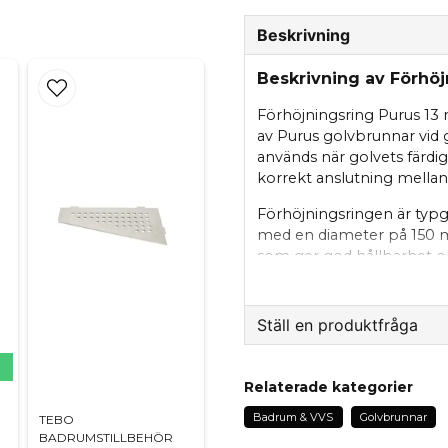
Beskrivning
Beskrivning av Förhö
Förhöjningsring Purus 13 
av Purus golvbrunnar vid
används när golvets färdiga
korrekt anslutning mellan
Förhöjningsringen är typ
med en diameter på 150 mm
som ger god hållbarhet och
sker enkelt direkt i golvb
Produkten levereras kompl
Ställ en produktfråga
anslutning och minimerar 
mm är ett pålitligt val vi
N
question
våtutrymmen där korrekt h
Fråga oss något om de
Relaterade kategorier
Egenskaper
Badrum & VVS
Golvbrunnar
TEBO
BADRUMSTILLBEHÖR