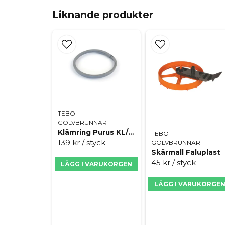
Liknande produkter
TEBO
GOLVBRUNNAR
Klämring Purus KL/150 grå
TEBO
139 kr
/ styck
GOLVBRUNNAR
Skärmall Faluplast
45 kr
/ styck
LÄGG I VARUKORGEN
LÄGG I VARUKORGE