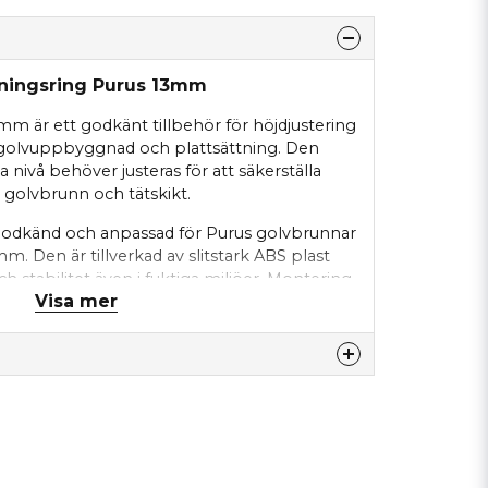
jningsring Purus 13mm
mm är ett godkänt tillbehör för höjdjustering
 golvuppbyggnad och plattsättning. Den
 nivå behöver justeras för att säkerställa
 golvbrunn och tätskikt.
godkänd och anpassad för Purus golvbrunnar
. Den är tillverkad av slitstark ABS plast
 stabilitet även i fuktiga miljöer. Montering
Visa mer
runnen och ger en säker och tät lösning.
ett med O-ring vilket säkerställer en tät
risken för läckage. Förhöjningsring Purus 13
d både nyinstallation och renovering av
öjdjustering är avgörande.
nna produkten...