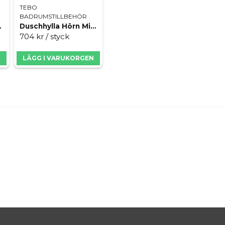
TEBO
BADRUMSTILLBEHÖR
rushed
Duschhylla Hörn Milano Brass
704 kr
/ styck
N
LÄGG I VARUKORGEN