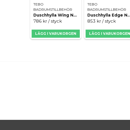
TEBO
TEBO
BADRUMSTILLBEHÖR
BADRUMSTILLBEHÖR
Duschhylla Wing New York Brushed
Duschhylla Edge New York B
786 kr
/ styck
853 kr
/ styck
LÄGG I VARUKORGEN
LÄGG I VARUKORGE