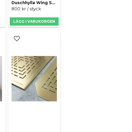
Typgodkänd förhöj
Duschhylla Wing Stockholm Brushed
name
För Purus golvbru
800 kr
/ styck
Namn
Bygger 13 mm
LÄGG I VARUKORGEN
Tillverkad av ABS pl
Tät anslutning med
Ja, ni får publicera 
Enkel och säker mo
Specifikationer
Höjd 13 mm
Diameter 150 mm
Material ABS plast
Passar Purus golvb
Levereras med O-ri