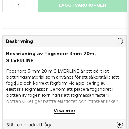
LÄGG I VARUKORGEN
-
+
Beskrivning
Beskrivning av Fogsnöre 3mm 20m,
SILVERLINE
Fogsnöre 3 mm 20 m SILVERLINE är ett pålitligt
bottningsmaterial som används för att säkerställa rätt
fogdjup och korrekt fogform vid applicering av
elastiska fogmassor. Genom att placera fogsnöret i
botten av fogen förhindras att fogmassan fäster i
botten vilket ger bättre elasticitet och minskar risken
för sprickbildning.
Visa mer
Fogsnöret är tillverkat av tvinnad polyester vilket ger
god formstabilitet och gör det enkelt att montera i
Ställ en produktfråga