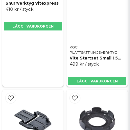
Längd 20 m
Snurrverktyg Vitexpress
410 kr
/ styck
Material tvinnad polyester
Skicka fråga
LÄGG I VARUKORGEN
KGC
PLATTSÄTTNINGSVERKTYG
Vite Startset Small 1.5mm
499 kr
/ styck
LÄGG I VARUKORGEN