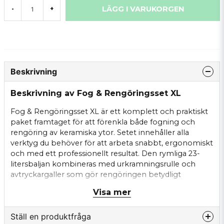
LÄGG I VARUKORGEN
-
+
Beskrivning
Beskrivning av Fog & Rengöringsset XL
Fog & Rengöringsset XL är ett komplett och praktiskt
paket framtaget för att förenkla både fogning och
rengöring av keramiska ytor. Setet innehåller alla
verktyg du behöver för att arbeta snabbt, ergonomiskt
och med ett professionellt resultat. Den rymliga 23-
litersbaljan kombineras med urkramningsrulle och
avtryckargaller som gör rengöringen betydligt
effektivare. Softgrip-verktygen ger god komfort vid
Visa mer
längre arbetspass, medan hydrosvampen och de
medföljande plattorna säkerställer jämna och rena
Ställ en produktfråga
ytor. Perfekt för både proffs och hemmafixare som vill