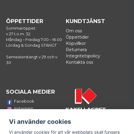
ÖPPETTIDER
KUNDTJÄNST
Sommaröppet:
Om oss
v 27 t.o.m. 32:
Öppettider
Måndag – Fredag 7.00 – 16.00
Köpvillkor
Lördag & Söndag STÄNGT
Returnera
Integritetspolicy
Semesterstängt v 29 och v
Kontakta oss
30
SOCIALA MEDIER
Facebook
Instagram
Youtube
Vi använder cookies
LinkedIn
Vi använder cookies för att vår webbplats skall fungera