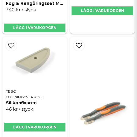
Fogplatta softgrip
Fog & Rengöringsset Mini
340 kr
/ styck
LÄGG I VARUKORGEN
Hydrosvamp
Skicka fråga
Hållare till fog- & rengöringsplatta
LÄGG I VARUKORGEN
Lock
Hjul
TEBO
FOGNINGSVERKTYG
Silikonfixaren
46 kr
/ styck
LÄGG I VARUKORGEN