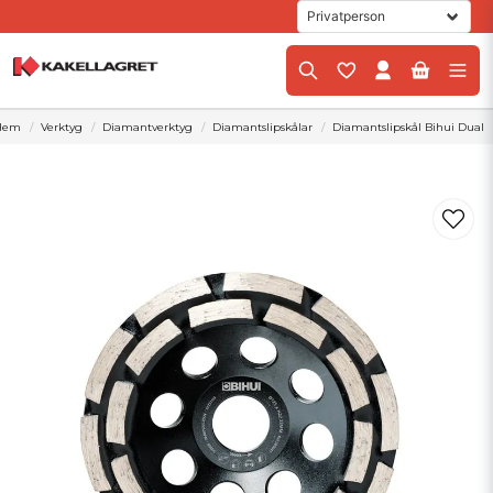
Hem
Verktyg
Diamantverktyg
Diamantslipskålar
Diamantslipskål Bihui Dual