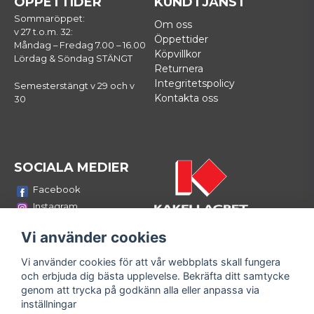
ÖPPETTIDER
KUNDTJÄNST
Sommaröppet:
Om oss
v 27 t.o.m. 32:
Öppettider
Måndag – Fredag 7.00 – 16.00
Köpvillkor
Lördag & Söndag STÄNGT
Returnera
Integritetspolicy
Semesterstängt v 29 och v
Kontakta oss
30
SOCIALA MEDIER
Facebook
Instagram
Youtube
Vi använder cookies
LinkedIn
Vi använder cookies för att vår webbplats skall fungera
Bli medlem i vårt nyhetsbrev
och erbjuda dig bästa upplevelse. Bekräfta ditt samtycke
email
genom att trycka på godkänn alla eller anpassa via
Mejladress
Skicka
inställningar