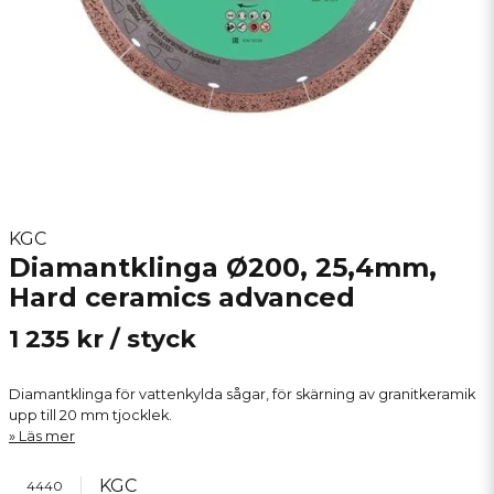
KGC
Diamantklinga Ø200, 25,4mm,
Hard ceramics advanced
1 235 kr
/ styck
Diamantklinga för vattenkylda sågar, för skärning av granitkeramik
upp till 20 mm tjocklek.
Läs mer
KGC
4440