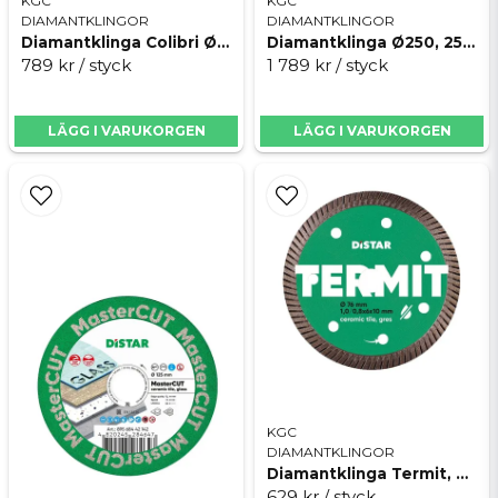
KGC
KGC
DIAMANTKLINGOR
DIAMANTKLINGOR
Diamantklinga Colibri Ø76, 10mm
Diamantklinga Ø250, 25,4mm, Hard ceramics advanced Silent
789 kr
/ styck
1 789 kr
/ styck
Skicka fråga
LÄGG I VARUKORGEN
LÄGG I VARUKORGEN
KGC
DIAMANTKLINGOR
Diamantklinga Termit, Ø76 10mm
629 kr
/ styck