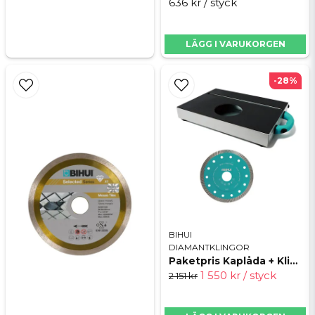
636 kr
/ styck
LÄGG I VARUKORGEN
-28%
BIHUI
DIAMANTKLINGOR
Paketpris Kaplåda + Klinga Bihui
1 550 kr
/ styck
2 151 kr