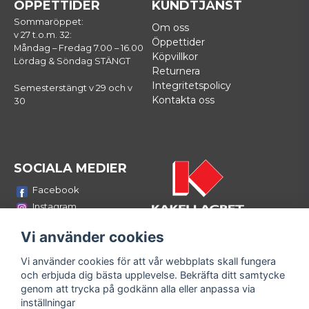
ÖPPETTIDER
KUNDTJÄNST
Sommaröppet:
Om oss
v 27 t.o.m. 32:
Öppettider
Måndag – Fredag 7.00 – 16.00
Köpvillkor
Lördag & Söndag STÄNGT
Returnera
Integritetspolicy
Semesterstängt v 29 och v
Kontakta oss
30
SOCIALA MEDIER
Facebook
Instagram
Youtube
Vi använder cookies
LinkedIn
Vi använder cookies för att vår webbplats skall fungera
Bli medlem i vårt nyhetsbrev
och erbjuda dig bästa upplevelse. Bekräfta ditt samtycke
email
genom att trycka på godkänn alla eller anpassa via
Mejladress
Skicka
inställningar