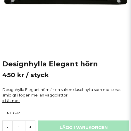
Designhylla Elegant hörn
450 kr
/ styck
Designhylla Elegant hörn är en stilren duschhylla som monteras
smidigt i fogen mellan väggplattor.
Läs mer
NT5892
LÄGG I VARUKORGEN
-
+