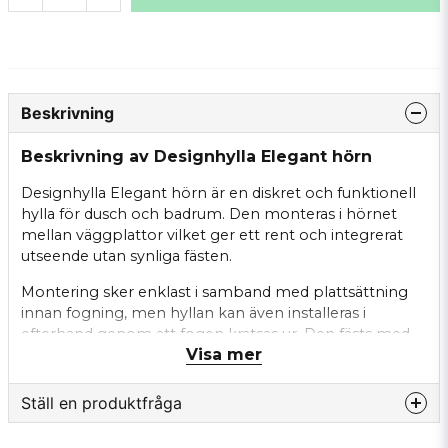
Beskrivning
Beskrivning av Designhylla Elegant hörn
Designhylla Elegant hörn är en diskret och funktionell
hylla för dusch och badrum. Den monteras i hörnet
mellan väggplattor vilket ger ett rent och integrerat
utseende utan synliga fästen.
Montering sker enklast i samband med plattsättning
innan fogning, men hyllan kan även installeras i
efterhand genom att fogen kratsas ur. Den fästs med
Visa mer
silikon vilket gör installationen både smidig och flexibel.
Den eleganta designen gör att hyllan passar i både
Ställ en produktfråga
moderna och klassiska badrum. Den erbjuder praktisk
förvaring för exempelvis schampo och tvål samtidigt