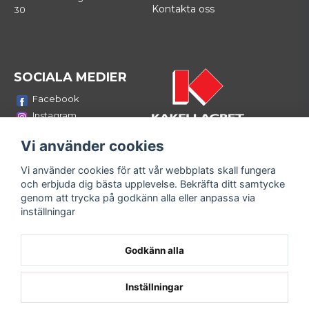
Kontakta oss
30
SOCIALA MEDIER
Facebook
Instagram
Youtube
Vi använder cookies
LinkedIn
Vi använder cookies för att vår webbplats skall fungera
Bli medlem i vårt nyhetsbrev
och erbjuda dig bästa upplevelse. Bekräfta ditt samtycke
email
genom att trycka på godkänn alla eller anpassa via
Mejladress
Skicka
inställningar
Fyll i din e-mailadress och ta del av våra nyheter och
erbjudanden!
Godkänn alla
Inställningar