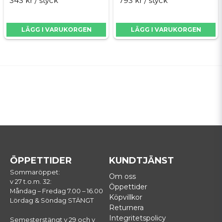
343 kr
/ styck
793 kr
/ styck
LÄGG I VARUKORGEN
LÄGG I VARUKORGEN
ÖPPETTIDER
KUNDTJÄNST
Sommaröppet:
Om oss
v 27 t.o.m. 32:
Öppettider
Måndag – Fredag 7.00 – 16.00
Köpvillkor
Lördag & Söndag STÄNGT
Returnera
Integritetspolicy
Semesterstängt v 29 och v