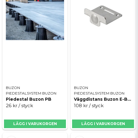
Buzons piedestaler ger en hållbar installation och
är 100% återvinningsbara.
Beräkna åtgången av piedestaler med
Buzon
Calculator »
Skicka fråga
BUZON
BUZON
PIEDESTALSYSTEM BUZON
PIEDESTALSYSTEM BUZON
Piedestal Buzon PB
Väggdistans Buzon E-BRS-WALL
26 kr
/ styck
108 kr
/ styck
LÄGG I VARUKORGEN
LÄGG I VARUKORGEN