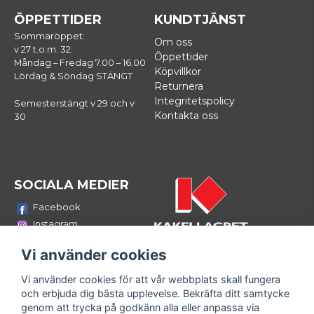
ÖPPETTIDER
KUNDTJÄNST
Sommaröppet:
Om oss
v 27 t.o.m. 32:
Öppettider
Måndag – Fredag 7.00 – 16.00
Köpvillkor
Lördag & Söndag STÄNGT
Returnera
Integritetspolicy
Semesterstängt v 29 och v
Kontakta oss
30
SOCIALA MEDIER
Facebook
Instagram
Youtube
Vi använder cookies
LinkedIn
Vi använder cookies för att vår webbplats skall fungera
Bli medlem i vårt nyhetsbrev
och erbjuda dig bästa upplevelse. Bekräfta ditt samtycke
email
genom att trycka på godkänn alla eller anpassa via
Mejladress