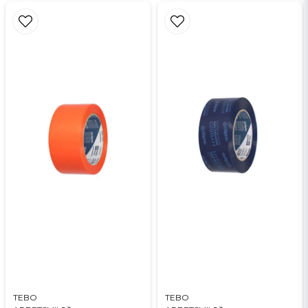
Filtreringsgrad: 99,99 %
Ljudnivå: 72 dB(A)
Kabellängd: 8 m
Slang: 35 mm x 3,2 m
Vikt: 8 kg
Medföljande tillbehör
Dammsugarslang 35 mm x 3,2 m
Dammsugarrör (2 st)
Fogmunstycke
Gummimunstycke
Byggmunstycke
Handtag i plast med lufthål
TEBO
TEBO