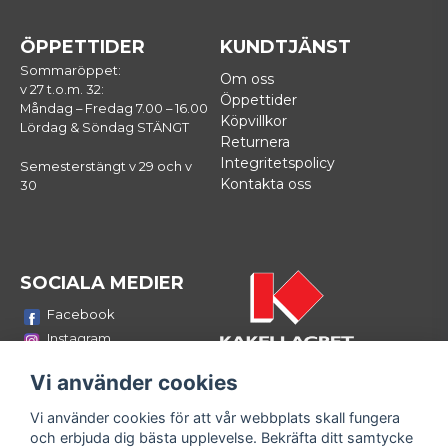
ÖPPETTIDER
KUNDTJÄNST
Sommaröppet:
Om oss
v 27 t.o.m. 32:
Öppettider
Måndag – Fredag 7.00 – 16.00
Köpvillkor
Lördag & Söndag STÄNGT
Returnera
Integritetspolicy
Semesterstängt v 29 och v
Kontakta oss
30
SOCIALA MEDIER
Facebook
Instagram
Youtube
Vi använder cookies
LinkedIn
Vi använder cookies för att vår webbplats skall fungera
Bli medlem i vårt nyhetsbrev
och erbjuda dig bästa upplevelse. Bekräfta ditt samtycke