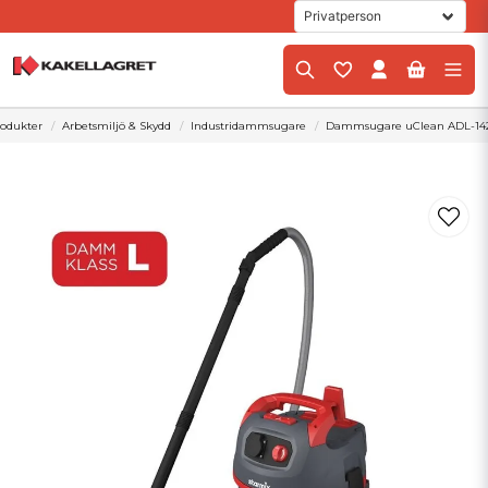
rodukter
Arbetsmiljö & Skydd
Industridammsugare
Dammsugare uClean ADL-14