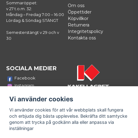
Sommaröppet:
Om oss
v 27 t.o.m. 32:
Öppettider
Måndag – Fredag 7.00 – 16.00
Köpvillkor
Lördag & Söndag STÄNGT
Returnera
Integritetspolicy
Semesterstängt v 29 och v
Kontakta oss
30
SOCIALA MEDIER
Facebook
Instagram
Youtube
Vi använder cookies
LinkedIn
Vi använder cookies för att vår webbplats skall fungera
Bli medlem i vårt nyhetsbrev
och erbjuda dig bästa upplevelse. Bekräfta ditt samtycke
email
genom att trycka på godkänn alla eller anpassa via
Mejladress
Skicka
inställningar