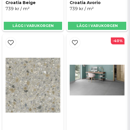
Croatia Beige
Croatia Avorio
739 kr
/ m²
739 kr
/ m²
FROSTSÄKER
Ja
LASERSKUREN
Ja
LÄGG I VARUKORGEN
LÄGG I VARUKORGEN
TÅL GOLVVÄRME
Ja
-40%
STORLEK
30×30 30×60, 60×60
TJOCKLEK
ca 10mm