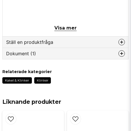
Visa mer
Ställ en produktfråga
Dokument (1)
question
Fråga oss något om denna produkten...
ceppo-di-gre.pdf
Hämta
Relaterade kategorier
6.60 MB
Kakel & Klinker
Klinker
name
Namn
Liknande produkter
email
Mejladress