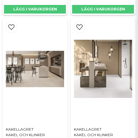
LÄGG I VARUKORGEN
LÄGG I VARUKORGEN
FÄRG
Coral
TYP
Klinker/Granitkeramik
YTA
Matt
GOLV/VÄGG
Golv och Vägg
VIKT
20 kg/m2
KAKELLAGRET
KAKELLAGRET
KAKEL OCH KLINKER
KAKEL OCH KLINKER
LEVERANSTID
1-3veckor