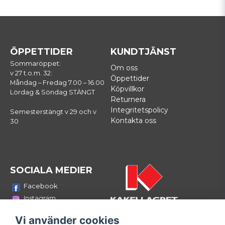
ÖPPETTIDER
KUNDTJÄNST
Sommaröppet:
Om oss
v 27 t.o.m. 32:
Öppettider
Måndag – Fredag 7.00 – 16.00
Köpvillkor
Lördag & Söndag STÄNGT
Returnera
Integritetspolicy
Semesterstängt v 29 och v
Kontakta oss
30
SOCIALA MEDIER
Facebook
Instagram
Youtube
Vi använder cookies
LinkedIn