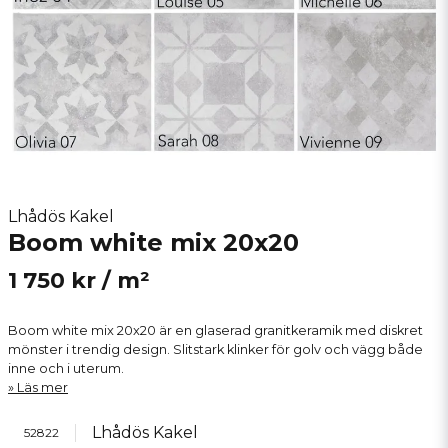
Lhådös Kakel
Boom white mix 20x20
1 750 kr
/ m²
Boom white mix 20x20 är en glaserad granitkeramik med diskret
mönster i trendig design. Slitstark klinker för golv och vägg både
inne och i uterum.
Läs mer
Lhådös Kakel
52822