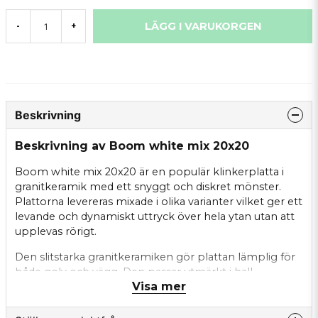
LÄGG I VARUKORGEN
-
+
Beskrivning
Beskrivning av Boom white mix 20x20
Boom white mix 20x20 är en populär klinkerplatta i
granitkeramik med ett snyggt och diskret mönster.
Plattorna levereras mixade i olika varianter vilket ger ett
levande och dynamiskt uttryck över hela ytan utan att
upplevas rörigt.
Den slitstarka granitkeramiken gör plattan lämplig för
både golv och vägg. Den passar utmärkt i hall,
Visa mer
vardagsrum, kök och uterum men fungerar även som
fondvägg eller kökskakel för den som vill skapa ett
mer dekorativt inslag.