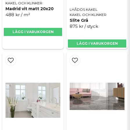
KAKEL OCH KLINKER
Produktnamn: Boom white mix 20x20
Madrid vit matt 20x20
LHÅDÖS KAKEL
Format: 20 x 20 cm
488 kr
/ m²
KAKEL OCH KLINKER
Slite Grå
Material: Glaserad granitkeramik
Skicka fråga
875 kr
/ styck
Frosttålig: Ja
LÄGG I VARUKORGEN
Golvvärme: Ja
LÄGG I VARUKORGEN
Antal per m²: 25 st
Försäljning: Säljs per m²