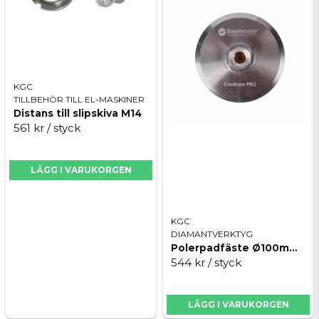
KGC
TILLBEHÖR TILL EL-MASKINER
Distans till slipskiva M14
561 kr
/ styck
LÄGG I VARUKORGEN
KGC
DIAMANTVERKTYG
Polerpadfäste Ø100mm M14, Centrum pro
544 kr
/ styck
LÄGG I VARUKORGEN