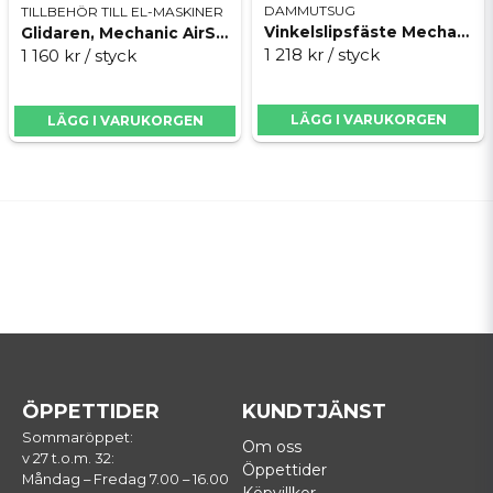
DAMMUTSUG
TILLBEHÖR TILL EL-MASKINER
Vinkelslipsfäste Mechanic Duster
Glidaren, Mechanic AirSlider 90x115-125
1 218 kr
/ styck
1 160 kr
/ styck
LÄGG I VARUKORGEN
LÄGG I VARUKORGEN
ÖPPETTIDER
KUNDTJÄNST
Sommaröppet:
Om oss
v 27 t.o.m. 32:
Öppettider
Måndag – Fredag 7.00 – 16.00