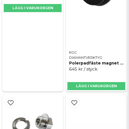
LÄGG I VARUKORGEN
Skicka fråga
KGC
DIAMANTVERKTYG
Polerpadfäste magnet Ø100mm, Click-lock uni
645 kr
/ styck
LÄGG I VARUKORGEN