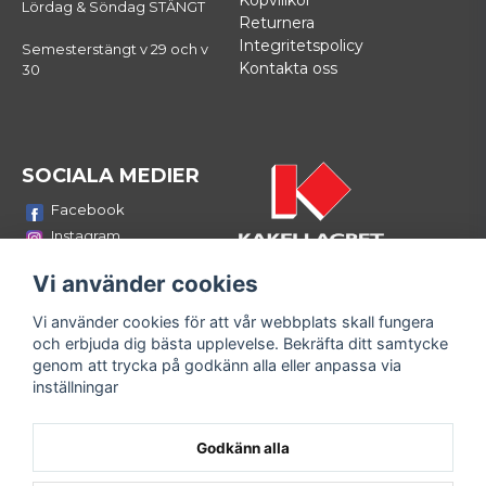
Köpvillkor
Lördag & Söndag STÄNGT
Returnera
Integritetspolicy
Semesterstängt v 29 och v
Kontakta oss
30
SOCIALA MEDIER
Facebook
Instagram
Youtube
Vi använder cookies
LinkedIn
Vi använder cookies för att vår webbplats skall fungera
Bli medlem i vårt nyhetsbrev
och erbjuda dig bästa upplevelse. Bekräfta ditt samtycke
email
genom att trycka på godkänn alla eller anpassa via
Mejladress
Skicka
inställningar
Fyll i din e-mailadress och ta del av våra nyheter och
erbjudanden!
Godkänn alla