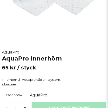
AquaPro
AquaPro Innerhörn
65 kr
/ styck
Innerhörn till Aquapro våtrumssystem.
Läs mer
AquaPro
92000004
LÄGG I VARUKORGEN
-
+