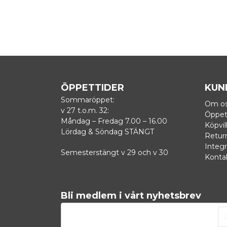
ÖPPETTIDER
KUN
Sommaröppet:
Om o
v 27 t.o.m. 32:
Öppet
Måndag – Fredag 7.00 – 16.00
Köpvil
Lördag & Söndag STÄNGT
Retur
Integr
Semesterstängt v 29 och v 30
Konta
Bli medlem i vårt nyhetsbrev
email
Mejladress