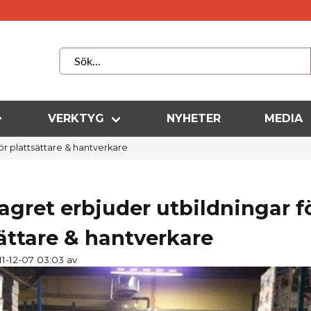
VERKTYG
NYHETER
MEDIA
ör plattsättare & hantverkare
agret erbjuder utbildningar f
ättare & hantverkare
11-12-07 03:03 av