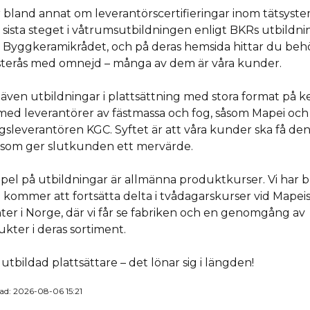
 bland annat om leverantörscertifieringar inom tätsystem
t sista steget i våtrumsutbildningen enligt BKRs utbildni
r Byggkeramikrådet, och på deras hemsida hittar du beh
ästerås med omnejd – många av dem är våra kunder.
även utbildningar i plattsättning med stora format på ke
ed leverantörer av fästmassa och fog, såsom
Mapei
och
ygsleverantören
KGC
. Syftet är att våra kunder ska få de
som ger slutkunden ett mervärde.
el på utbildningar är allmänna produktkurser. Vi har 
h kommer att fortsätta delta i tvådagarskurser vid Mapei
er i Norge, där vi får se fabriken och en genomgång av
kter i deras sortiment.
lutbildad plattsättare – det lönar sig i längden!
ad: 2026-08-06 15:21