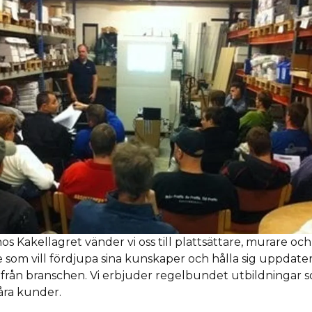
s Kakellagret vänder vi oss till plattsättare, murare oc
 som vill fördjupa sina kunskaper och hålla sig uppdat
 från branschen. Vi erbjuder regelbundet utbildningar 
våra kunder.