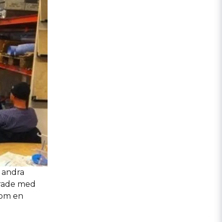
h andra
erade med
som en