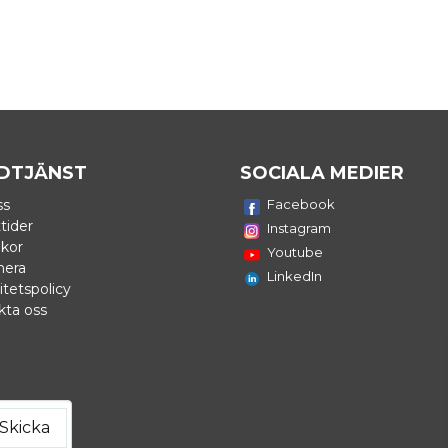
DTJÄNST
SOCIALA MEDIER
ss
Facebook
tider
Instagram
lkor
Youtube
nera
LinkedIn
itetspolicy
kta oss
Skicka