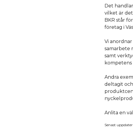
Det handlar
vilket är de
BKR står fö
företag i V
Vi anordnar 
samarbete m
samt verkt
kompetens 
Andra exemp
deltagit oc
produktcent
nyckelprodu
Anlita en vä
Senast uppdater