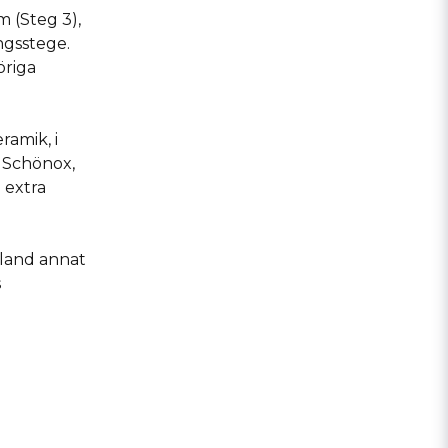
 (Steg 3),
ngsstege.
öriga
ramik, i
 Schönox,
n extra
bland annat
s