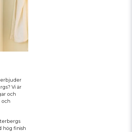
n erbjuder
gs? Vi är
gar och
t och
sterbergs
 hög finish