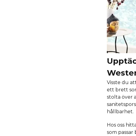
Upptäc
Wester
Visste du at
ett brett s
stolta över
sanitetspor
hållbarhet.
Hos oss hit
som passar 