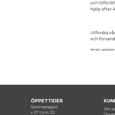
och tillförl
hjälp efter 
Utforska vå
och förvandl
Senast uppdate
ÖPPETTIDER
KUN
Sommaröppet:
Om o
v 27 t.o.m. 32:
Öppet