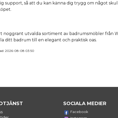
itlig support, så att du kan känna dig trygg om något sku
köpet.
rt noggrant utvalda sortiment av badrumsmöbler från 
a ditt badrum till en elegant och praktisk oas.
rad: 2026-08-08 03:50
DTJÄNST
SOCIALA MEDIER
ss
Facebook
tider