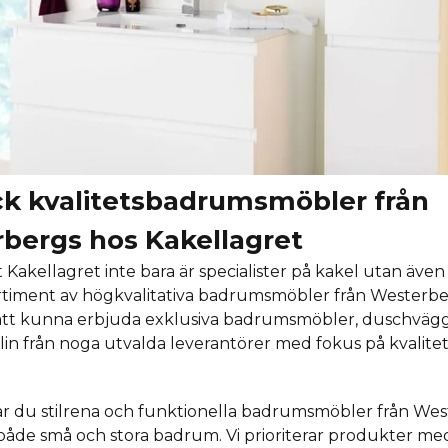
k kvalitetsbadrumsmöbler från
bergs hos Kakellagret
t Kakellagret inte bara är specialister på kakel utan äve
ortiment av högkvalitativa badrumsmöbler från Westerber
 att kunna erbjuda exklusiva badrumsmöbler, duschväg
slin från noga utvalda leverantörer med fokus på kvalite
tar du stilrena och funktionella badrumsmöbler från We
både små och stora badrum. Vi prioriterar produkter med