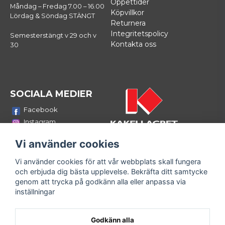
Öppettider
Måndag – Fredag 7.00 – 16.00
Köpvillkor
Lördag & Söndag STÄNGT
Returnera
Integritetspolicy
Semesterstängt v 29 och v
Kontakta oss
30
SOCIALA MEDIER
Facebook
Instagram
Youtube
Vi använder cookies
LinkedIn
Vi använder cookies för att vår webbplats skall fungera
Bli medlem i vårt nyhetsbrev
och erbjuda dig bästa upplevelse. Bekräfta ditt samtycke
email
genom att trycka på godkänn alla eller anpassa via
Mejladress
Skicka
inställningar
Fyll i din e-mailadress och ta del av våra nyheter och
erbjudanden!
Godkänn alla